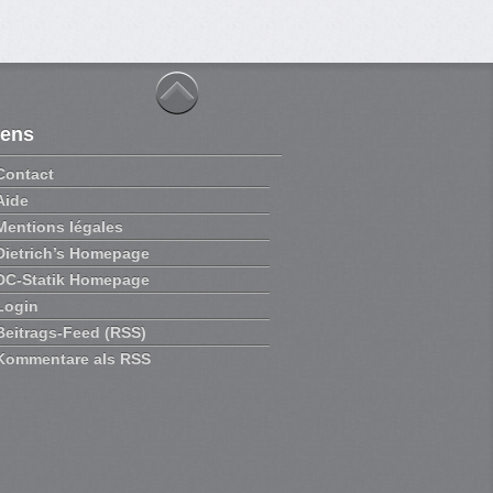
iens
Contact
Aide
Mentions légales
Dietrich’s Homepage
DC-Statik Homepage
Login
Beitrags-Feed (RSS)
Kommentare als RSS