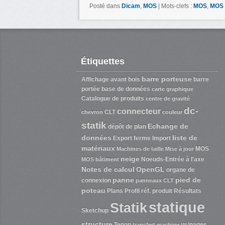
Posté dans
Dicam
,
MOS
|
Mots-clefs :
MOS
,
MOS 
Étiquettes
barre porteuse
Affichage
avant bois
barre
portée
base de données
carte graphique
Catalogue de produits
centre de gravité
dc-
connecteur
CLT
chevron
couleur
statik
Echange de
dépôt de plan
données
liste de
Export
ferme
Import
matériaux
MOS
Machines de taille
Mise à jour
neige
Noeuds-Entrée à l'axe
MOS bâtiment
Notes de calcul
OpenGL
organe de
panne
pied de
connexion
panneaux CLT
poteau
Plans
Profil
réf. produit
Résultats
statique
Statik
Sketchup
structure
Tenon
usinages
transfert machine