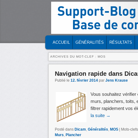
MENU PRINCIPAL
MASQUER LA NAVIGATION PRINCIPA
MASQUER LA NAVIGATION SECONDA
ACCUEIL
GÉNÉRALITÉS
RÉSULTATS
ARCHIVES DU MOT-CLEF :
MOS
Navigation rapide dans Dic
Publié le
12. février 2014
par
Jens Krause
Vous souhaitez vérifier 
murs, planchers, toits,
filtrer rapidement vos 
la suite
→
Posté dans
Dicam
,
Généralités
,
MOS
|
Mots-clefs
Murs
,
Plancher