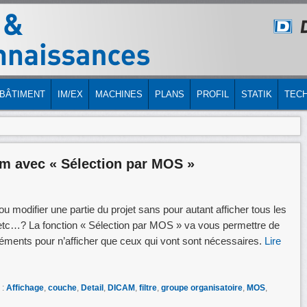
LE
IRE
BÂTIMENT
IM/EX
MACHINES
PLANS
PROFIL
STATIK
TECH
am avec « Sélection par MOS »
ou modifier une partie du projet sans pour autant afficher tous les
 etc…? La fonction « Sélection par MOS » va vous permettre de
éléments pour n’afficher que ceux qui vont sont nécessaires.
Lire
 :
Affichage
,
couche
,
Detail
,
DICAM
,
filtre
,
groupe organisatoire
,
MOS
,