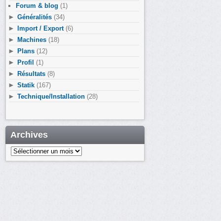
Forum & blog
(1)
►
Généralités
(34)
►
Import / Export
(6)
►
Machines
(18)
►
Plans
(12)
►
Profil
(1)
►
Résultats
(8)
►
Statik
(167)
►
Technique/Installation
(28)
Archives
Archives