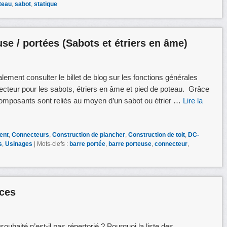
teau
,
sabot
,
statique
se / portées (Sabots et étriers en âme)
ement consulter le billet de blog sur les fonctions générales
cteur pour les sabots, étriers en âme et pied de poteau. Grâce
composants sont reliés au moyen d’un sabot ou étrier …
Lire la
ent
,
Connecteurs
,
Construction de plancher
,
Construction de toit
,
DC-
s
,
Usinages
|
Mots-clefs :
barre portée
,
barre porteuse
,
connecteur
,
uces
ouhaité n’est-il pas répertorié ? Pourquoi la liste des