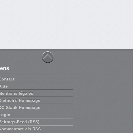
iens
Contact
Aide
Mentions légales
Dietrich’s Homepage
DC-Statik Homepage
Login
Beitrags-Feed (RSS)
Kommentare als RSS