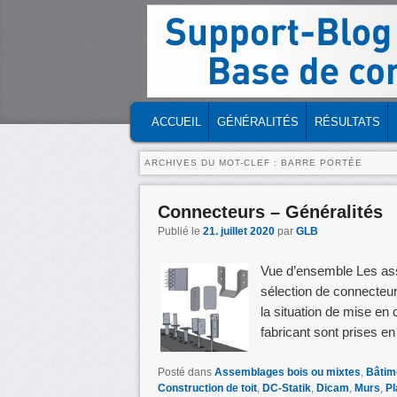
MENU PRINCIPAL
MASQUER LA NAVIGATION PRINCIPA
MASQUER LA NAVIGATION SECONDA
ACCUEIL
GÉNÉRALITÉS
RÉSULTATS
ARCHIVES DU MOT-CLEF :
BARRE PORTÉE
Connecteurs – Généralités
Publié le
21. juillet 2020
par
GLB
Vue d’ensemble Les as
sélection de connecteu
la situation de mise en
fabricant sont prises 
Posté dans
Assemblages bois ou mixtes
,
Bâtim
Construction de toit
,
DC-Statik
,
Dicam
,
Murs
,
Pl