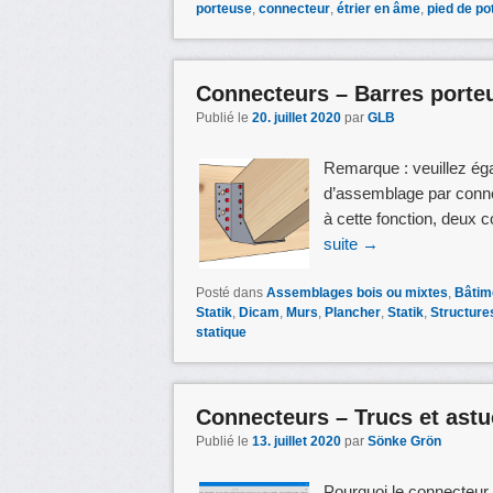
porteuse
,
connecteur
,
étrier en âme
,
pied de po
Connecteurs – Barres porteu
Publié le
20. juillet 2020
par
GLB
Remarque : veuillez égal
d’assemblage par conne
à cette fonction, deux 
suite
→
Posté dans
Assemblages bois ou mixtes
,
Bâtim
Statik
,
Dicam
,
Murs
,
Plancher
,
Statik
,
Structure
statique
Connecteurs – Trucs et ast
Publié le
13. juillet 2020
par
Sönke Grön
Pourquoi le connecteur s