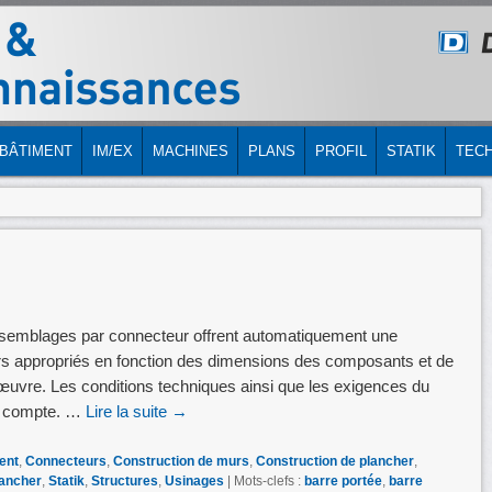
LE
IRE
BÂTIMENT
IM/EX
MACHINES
PLANS
PROFIL
STATIK
TECH
semblages par connecteur offrent automatiquement une
rs appropriés en fonction des dimensions des composants et de
 œuvre. Les conditions techniques ainsi que les exigences du
en compte. …
Lire la suite
→
ent
,
Connecteurs
,
Construction de murs
,
Construction de plancher
,
ancher
,
Statik
,
Structures
,
Usinages
|
Mots-clefs :
barre portée
,
barre