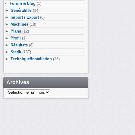
Forum & blog
(1)
►
Généralités
(34)
►
Import / Export
(6)
►
Machines
(18)
►
Plans
(12)
►
Profil
(1)
►
Résultats
(8)
►
Statik
(167)
►
Technique/Installation
(28)
Archives
Archives