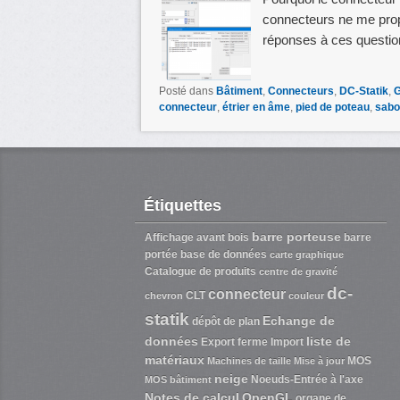
connecteurs ne me prop
réponses à ces questio
Posté dans
Bâtiment
,
Connecteurs
,
DC-Statik
,
G
connecteur
,
étrier en âme
,
pied de poteau
,
sabo
Étiquettes
barre porteuse
Affichage
avant bois
barre
portée
base de données
carte graphique
Catalogue de produits
centre de gravité
dc-
connecteur
CLT
chevron
couleur
statik
Echange de
dépôt de plan
données
liste de
Export
ferme
Import
matériaux
MOS
Machines de taille
Mise à jour
neige
Noeuds-Entrée à l'axe
MOS bâtiment
Notes de calcul
OpenGL
organe de