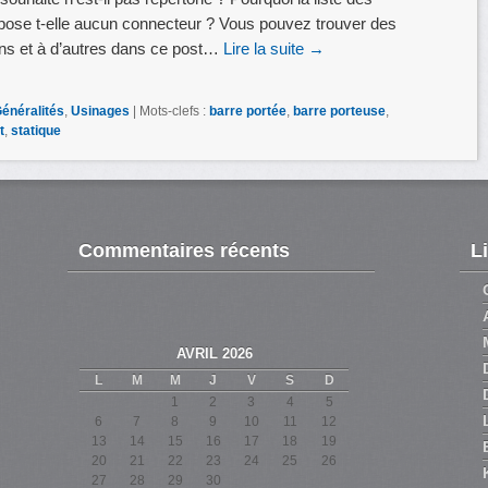
ose t-elle aucun connecteur ? Vous pouvez trouver des
ns et à d’autres dans ce post…
Lire la suite
→
énéralités
,
Usinages
|
Mots-clefs :
barre portée
,
barre porteuse
,
t
,
statique
Commentaires récents
L
AVRIL 2026
L
M
M
J
V
S
D
1
2
3
4
5
6
7
8
9
10
11
12
13
14
15
16
17
18
19
20
21
22
23
24
25
26
27
28
29
30